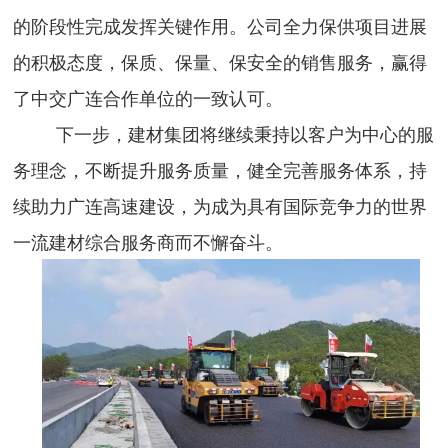
的阶段性完成发挥关键作用。公司全力保供项目进展
的积极态度，保质、保量、保安全的销售服务，赢得
了中交广连合作单位的一致认可。
下一步，建材集团将继续秉持以客户为中心的服
务理念，不断提升服务质量，健全完善服务体系，持
续助力广连高速建设，为成为具有国际竞争力的世界
一流建材综合服务商而不懈奋斗。